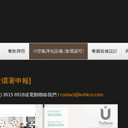
餐飲牌照
UV空氣淨化設備 [食環認可]
餐廳裝修設計
食環署申報]
) 3615 8918或電郵聯絡我們 !
contact@kvhkco.com