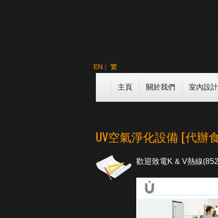
EN
|
繁
主頁
關於我們
室內設計
UV空氣淨化設備 [代辦
歡迎致電K & V熱線(852