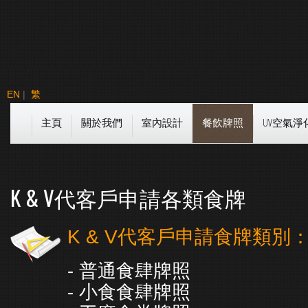
EN
|
繁
主頁
關於我們
室內設計
餐飲牌照
UV空氣淨
K & V代客戶申請各類食牌
K & V代客戶申請食牌類別
- 普通食肆牌照
- 小食食肆牌照