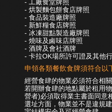
- 工廠食堂牌照
- 烘製麵包餅食店牌照
- 食品裝造廠牌照
- 新鮮糧食店牌照
- 冰凍甜點製造廠牌照
- 燒味及鹵味店牌照
- 酒牌及會社酒牌
- 卡拉OK場所許可證及其他
申領各類餐飲食牌須符合以
經營食肆的物業必須符合相
若開辦食肆的地點屬於租用物
營者)必須取得業主書面同意
選址方面，物業並不是違規
宇結構安全及可經營食肆