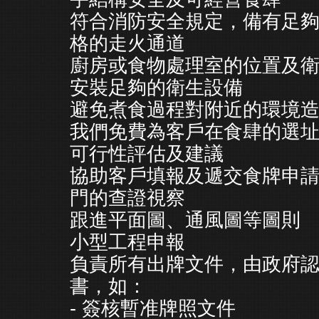
符合消防安全規定，備有足
格的走火通道
廚房或食物處理室的位置及
安裝足夠的衛生設備
避免煮食過程對附近的環境
我們免費為客戶在食肆的選
可行性評估及建議
協助客戶填報及遞交食牌申
門的查證視察
跟進平面圖、通風圖等圖則
小型工程申報
負責所有出牌文件，由政府
書，如：
- 簽核暫准牌照文件