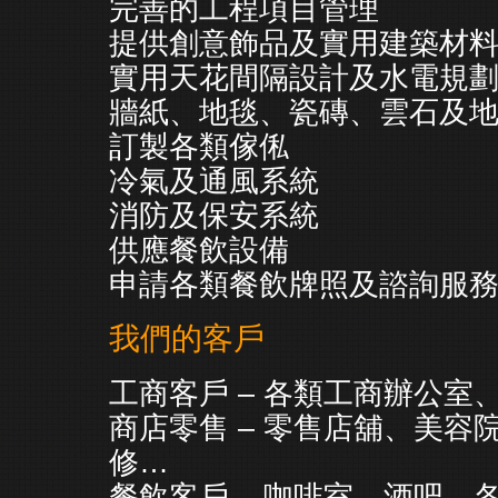
完善的工程項目管理
提供創意飾品及實用建築材
實用天花間隔設計及水電規
牆紙、地毯、瓷磚、雲石及
訂製各類傢俬
冷氣及通風系統
消防及保安系統
供應餐飲設備
申請各類餐飲牌照及諮詢服
我們的客戶
工商客戶 – 各類工商辦公室
商店零售 – 零售店舖、美容
修…
餐飲客戶 – 咖啡室、酒吧、